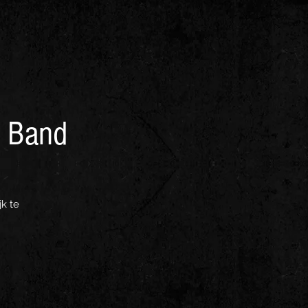
e Band
k te