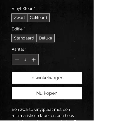
Vinyl Kleur
*
Zwart
Gekleurd
Editie
*
Standaard
Deluxe
Aantal
*
In winkelwagen
Nu kopen
Een zwarte vinylplaat met een 
minimalistisch label en een hoes 
met de bandfoto in sepia tinten. De 
hoes bevat ook de albumtitel in een 