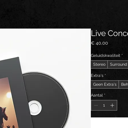
Live Conc
Prijs
€ 40,00
Geluidskwaliteit
*
Stereo
Surround
Extra's
*
Geen Extra's
Beh
Aantal
*